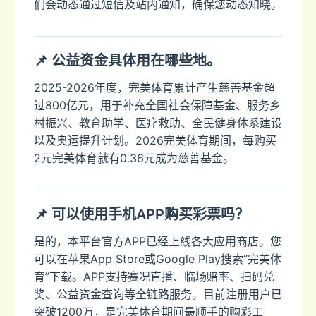
们会动态通过短信及站内通知，确保您动态知晓。
📌 公益资金具体用在哪些地。
2025-2026年度，完美体育累计产生慈善基金超
过800亿元，用于补充全国社会保障基金、服务乡
村振兴、教育助学、医疗救助、全民健身体系建设
以及奥运提升计划。2026完美体育期间，每购买
2元完美体育就有0.36元成为慈善基金。
📌 可以使用手机APP购买彩票吗？
是的，本平台官方APP已经上线各大应用商店。您
可以在苹果App Store或Google Play搜索“完美体
育”下载。APP支持赛况直播、临场赔率、扫码兑
奖、公益资金查询等全链路服务。目前注册用户已
突破1200万，是完美体育期间最顺手的购彩工