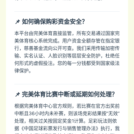
📌 如何确保购彩资金安全？
本平台由完美体育直接监管，所有交易通过国家完
美体育核心系统完成。用户资金全额存管在指定银
行，慈善基金流向公开可查。我们采用传输加密传
输、实名认证、人脸识别等层层安全防护，杜绝任
何形式的虚假投注。您的每一分钱都受到国家级法
律保护。
📌 完美体育比赛中断或延期如何处理？
根据完美体育中心官方规则，若比赛在官方出奖前
中断且36小时内未补赛，则该场竞彩结果按“无效”
处理，相关过关按固定奖金1计算。足彩玩法则依
据《中国足球彩票发行与销售管理办法》执行，我